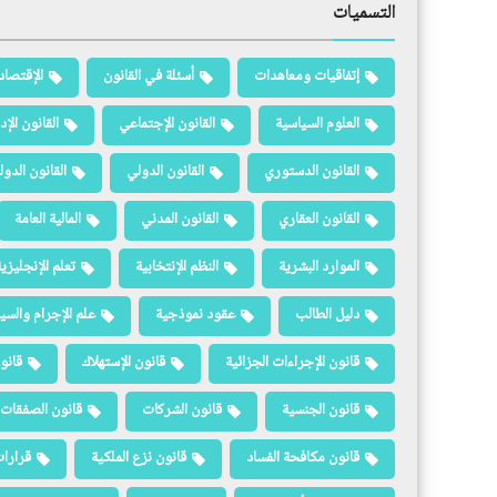
التسميات
إتفاقيات ومعاهدات
أسئلة في القانون
الإقتصاد
العلوم السياسية
القانون الإجتماعي
القانون الإد
القانون الدستوري
القانون الدولي
القانون الدو
القانون العقاري
القانون المدني
المالية العامة
الموارد البشرية
النظم الإنتخابية
تعلم الإنجليزي
دليل الطالب
عقود نموذجية
علم الإجرام والسيا
قانون الإجراءات الجزائية
قانون الإستهلاك
قانو
قانون الجنسية
قانون الشركات
قانون الصفقات 
قانون مكافحة الفساد
قانون نزع الملكية
قرارات