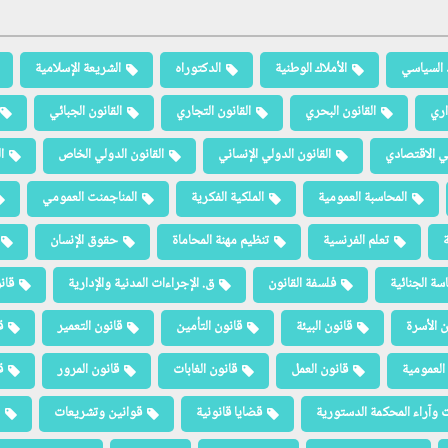
 السياسي
الأملاك الوطنية
الدكتوراه
الشريعة الإسلامية
اري
القانون البحري
القانون التجاري
القانون الجبائي
لي الاقتصادي
القانون الدولي الإنساني
القانون الدولي الخاص
ا
المحاسبة العمومية
الملكية الفكرية
المناجمنت العمومي
ة
تعلم الفرنسية
تنظيم مهنة المحاماة
حقوق الإنسان
سة الجنائية
فلسفة القانون
ق. الإجراءات المدنية والإدارية
قان
ن الأسرة
قانون البيئة
قانون التأمين
قانون التعمير
ق
العمومية
قانون العمل
قانون الغابات
قانون المرور
ق
 وآراء المحكمة الدستورية
قضايا قانونية
قوانين وتشريعات