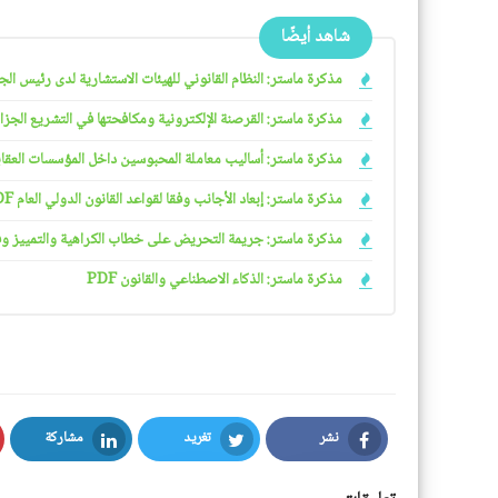
شاهد أيضًا
مذكرة ماستر: النظام القانوني للهيئات الاستشارية لدى رئيس الجمهو
مذكرة ماستر: القرصنة الإلكترونية ومكافحتها في التشريع الجزائري
مذكرة ماستر: أساليب معاملة المحبوسين داخل المؤسسات العقابية 
مذكرة ماستر: إبعاد الأجانب وفقا لقواعد القانون الدولي العام PDF
مذكرة ماستر: جريمة التحريض على خطاب الكراهية والتمييز وفقا ل
مذكرة ماستر: الذكاء الاصطناعي والقانون PDF
نشر
تغريد
مشاركة
LinkedIn
Twitter
Facebook