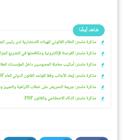
شاهد أيضًا
مذكرة ماستر: النظام القانوني للهيئات الاستشارية لدى رئيس الجمهو
مذكرة ماستر: القرصنة الإلكترونية ومكافحتها في التشريع الجزائري
مذكرة ماستر: أساليب معاملة المحبوسين داخل المؤسسات العقابية 
مذكرة ماستر: إبعاد الأجانب وفقا لقواعد القانون الدولي العام PDF
مذكرة ماستر: جريمة التحريض على خطاب الكراهية والتمييز وفقا ل
مذكرة ماستر: الذكاء الاصطناعي والقانون PDF