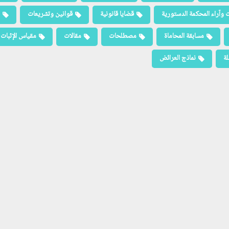
 وآراء المحكمة الدستورية
قضايا قانونية
قوانين وتشريعات
مسابقة المحاماة
مصطلحات
مقالات
مقياس الإثبات
لة
نماذج العرائض