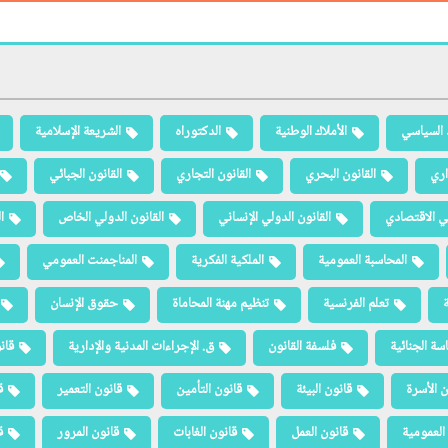
 السياسي
الأملاك الوطنية
الدكتوراه
الشريعة الإسلامية
اري
القانون البحري
القانون التجاري
القانون الجبائي
لي الاقتصادي
القانون الدولي الإنساني
القانون الدولي الخاص
ا
المحاسبة العمومية
الملكية الفكرية
المناجمنت العمومي
ة
تعلم الفرنسية
تنظيم مهنة المحاماة
حقوق الإنسان
سة الجنائية
فلسفة القانون
ق. الإجراءات المدنية والإدارية
قان
ن الأسرة
قانون البيئة
قانون التأمين
قانون التعمير
ق
العمومية
قانون العمل
قانون الغابات
قانون المرور
ق