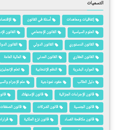
التسميات
إتفاقيات ومعاهدات
أسئلة في القانون
الإقتصاد
العلوم السياسية
القانون الإجتماعي
القانون الإد
القانون الدستوري
القانون الدولي
القانون الدو
القانون العقاري
القانون المدني
المالية العامة
الموارد البشرية
النظم الإنتخابية
تعلم الإنجليزي
دليل الطالب
عقود نموذجية
علم الإجرام والسيا
قانون الإجراءات الجزائية
قانون الإستهلاك
قانو
قانون الجنسية
قانون الشركات
قانون الصفقات 
قانون مكافحة الفساد
قانون نزع الملكية
قرارات