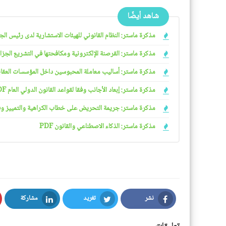
شاهد أيضًا
مذكرة ماستر: النظام القانوني للهيئات الاستشارية لدى رئيس الجمهو
مذكرة ماستر: القرصنة الإلكترونية ومكافحتها في التشريع الجزائري
مذكرة ماستر: أساليب معاملة المحبوسين داخل المؤسسات العقابية 
مذكرة ماستر: إبعاد الأجانب وفقا لقواعد القانون الدولي العام PDF
مذكرة ماستر: جريمة التحريض على خطاب الكراهية والتمييز وفقا ل
مذكرة ماستر: الذكاء الاصطناعي والقانون PDF
نشر
تغريد
مشاركة
LinkedIn
Twitter
Facebook