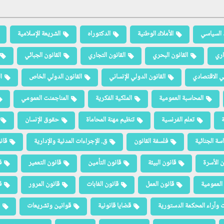
 السياسي
الأملاك الوطنية
الدكتوراه
الشريعة الإسلامية
اري
القانون البحري
القانون التجاري
القانون الجبائي
لي الاقتصادي
القانون الدولي الإنساني
القانون الدولي الخاص
ا
المحاسبة العمومية
الملكية الفكرية
المناجمنت العمومي
ة
تعلم الفرنسية
تنظيم مهنة المحاماة
حقوق الإنسان
سة الجنائية
فلسفة القانون
ق. الإجراءات المدنية والإدارية
قان
ن الأسرة
قانون البيئة
قانون التأمين
قانون التعمير
ق
العمومية
قانون العمل
قانون الغابات
قانون المرور
ق
 وآراء المحكمة الدستورية
قضايا قانونية
قوانين وتشريعات