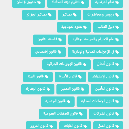
تعلم الفرنسية
تنظيم مهنة المحاماة
حقوق الإنسان
دروس ومحاضرات
دساتير
دساتير الجزائر
دليل الطالب
عقود نموذجية
علم الإجرام والسياسة الجنائية
فلسفة القانون
ق. الإجراءات المدنية والإدارية
قانون إقتصادي
قانون أعمال
قانون الإجراءات الجزائية
قانون الإستهلاك
قانون الأسرة
قانون البيئة
قانون التأمين
قانون التعمير
قانون الجمارك
قانون الجماعات المحلية
قانون الجنسية
قانون الشركات
قانون الصفقات العمومية
قانون العمل
قانون الغابات
قانون المرور