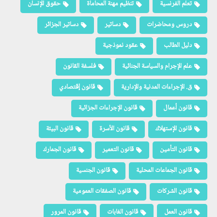
تعلم الفرنسية
تنظيم مهنة المحاماة
حقوق الإنسان
دروس ومحاضرات
دساتير
دساتير الجزائر
دليل الطالب
عقود نموذجية
علم الإجرام والسياسة الجنائية
فلسفة القانون
ق. الإجراءات المدنية والإدارية
قانون إقتصادي
قانون أعمال
قانون الإجراءات الجزائية
قانون الإستهلاك
قانون الأسرة
قانون البيئة
قانون التأمين
قانون التعمير
قانون الجمارك
قانون الجماعات المحلية
قانون الجنسية
قانون الشركات
قانون الصفقات العمومية
قانون العمل
قانون الغابات
قانون المرور