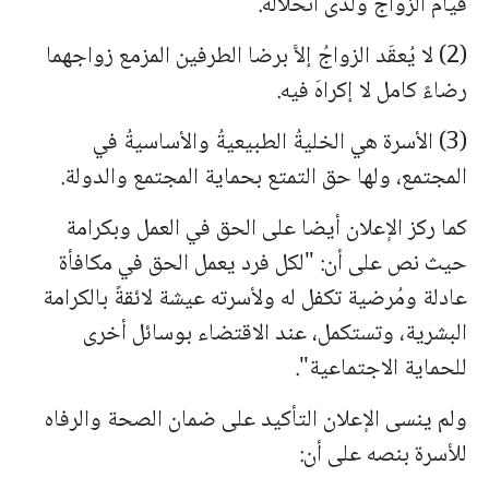
قيام الزواج ولدى انحلاله.
(2) لا يُعقَد الزواجُ إلاَّ برضا الطرفين المزمع زواجهما
رضاءً كامل لا إكراهَ فيه.
(3) الأسرة هي الخليةُ الطبيعيةُ والأساسيةُ في
المجتمع، ولها حق التمتع بحماية المجتمع والدولة.
كما ركز الإعلان أيضا على الحق في العمل وبكرامة
حيث نص على أن: "لكل فرد يعمل الحق في مكافأة
عادلة ومُرضية تكفل له ولأسرته عيشة لائقةً بالكرامة
البشرية، وتستكمل، عند الاقتضاء بوسائل أخرى
للحماية الاجتماعية".
ولم ينسى الإعلان التأكيد على ضمان الصحة والرفاه
للأسرة بنصه على أن: