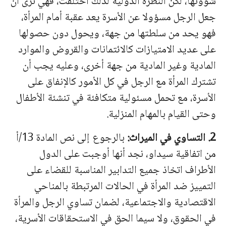
شؤونها، لكن النظرة الدولية لذلك اختلفت، فهي ترى أن
جعل الرجل مسؤولا عن الأسرة يعد عقبة أمام المرأة،
فهو يحد من سلطتها من جهة، ويحول دون حصولها
على عديد الامتيازات كالائتمانات والقروض والموارد
المادية وغير المادية من جهة أخرى، وعليه يجب أن
تشترك المرأة مع الرجل في كل الأمور كالإنفاق على
الأسرة، مع تحمل مسئولية متكافئة في تنشئة الأطفال
وحتى القيام بالمهام المنزلية.
2. التساوي في الميراث:
بالرجوع إلى نص المادة 13/أ
من اتفاقية سيداو، نجد أنها أوجبت على الدول
الأطراف اتخاذ جميع التدابير المناسبة للقضاء على
التمييز ضد المرأة في الحالات المرتبطة بالمناحي
الاقتصادية والاجتماعية، لضمان تساوي الرجل والمرأة
في الحقوق، ولا سيما الحق في الاستحقاقات الأسرية،