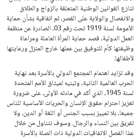
تنازع القوانين الوطنية المتعلقة بالزواج والطلاق
والانفصال والولاية على القصر، ثم اتفاقية بشأن حماية
الأمومة لسنة 1919 تحت رقم 03، الصادرة عن منظمة
العمل الدولية، قصد حماية المرأة العاملة ومراعاة
وظيفتها كأم للتوفيق بين عملها خارج المنزل ورعايتها
لأطفالها.
وقد تزايد اهتمام المجتمع الدولي بالأسرة بعد نهاية
الحرب العالمية الثانية، وتبنيه لميثاق الأمم المتحدة
لسنة 1945، الذي أكد في مادته الأولى، على ضرورة
تعزيز احترام حقوق الإنسان والحريات الأساسية للناس
جميعا، بلا تمييز بسبب الجنس أو اللغة أو الدين، ولا
تفريق بين النساء والرجال. وسوف نتناول من خلال
عذا الفصل الاتفاقيات الدولية ذات الصلة بالأسرة