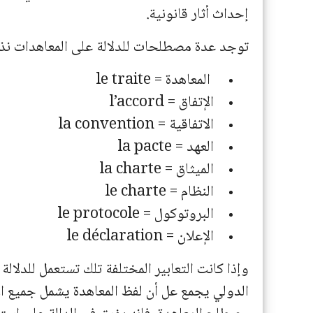
إحداث أثار قانونية.
توجد عدة مصطلحات للدلالة على المعاهدات نذكر
المعاهدة
=
le traite
الإتفاق =
l’accord
الاتفاقية
=
la convention
العهد =
la pacte
الميثاق
=
la charte
النظام =
le charte
البروتوكول =
le protocole
الإعلان
=
le déclaration
وإذا كانت التعابير المختلفة تلك تستعمل للدلا
الدولي يجمع عل أن لفظ المعاهدة يشمل جميع ال