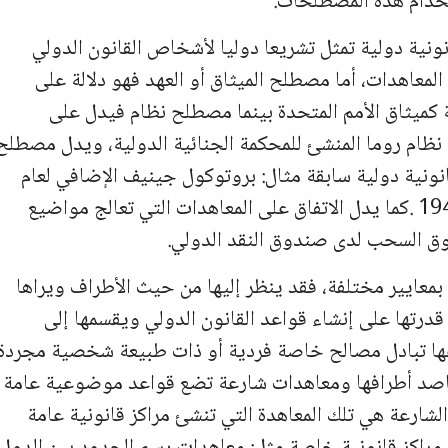
تخدام هذه المصطلحات.
نونية دولية تمثل تشريعا دوليا لأشخاص القانون الدولي
عام 1969 الخاصة بقانون المعاهدات، أما مصطلح الميثاق أو العهد فهو دلالة على
ية كميثاق الأمم المتحدة بينما مصطلح نظام فيدل على
: نظام روما المنشئ للمحكمة الجنائية الدولية، ويدل مصطلح
ونية دولية سابقة مثال: بروتوكول جينيف الإضافي لعام
1977 المتعلق باتفاقيات جينيف الأربعة لعام 1949 .كما يدل الاتفاق على المعاهدات التي تعالج مواضيع
 بمعايير مختلفة، فقد ينظر إليها من حيث الأطراف ويراها
رتها على إنشاء قواعد القانون الدولي ويقسمها إلى
ا تبادل مصالح خاصة فردية أو ذات طبيعة شخصية مجردة
اصد أطرافها ومعاهدات شارعة تضع قواعد موضوعية عامة
شارعة هي تلك المعاهدة التي تنشئ مراكز قانونية عامة