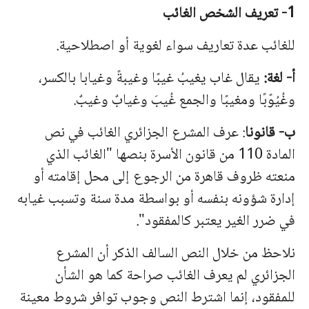
1- تعريف الشخص الغائب
للغائب عدة تعاريف سواء لغوية أو اصطلاحية.
أ‌- لغة:
يقال غاب يغيبُ غيبًا وغيبةً وغيابا بالكسر،
وغُيُوًبًا ومغيبًا والجمع غُيبَ وغيابٌ وغيبٌ.
ب‌- قانونا
: عرف المشرع الجزائري الغائب في نص
المادة 110 من قانون الأسرة بنصها "الغائب الذي
منعته ظروف قاهرة من الرجوع إلى محل إقامته أو
إدارة شؤونه بنفسه أو بواسطة مدة سنة وتسبب غيابه
في ضرر الغير يعتبر كالمفقود".
نلاحظ من خلال النص السالف الذكر أن المشرع
الجزائري لم يعرف الغائب صراحة كما هو الشأن
للمفقود، إنما اشترط النص وجوب توافر شروط معينة