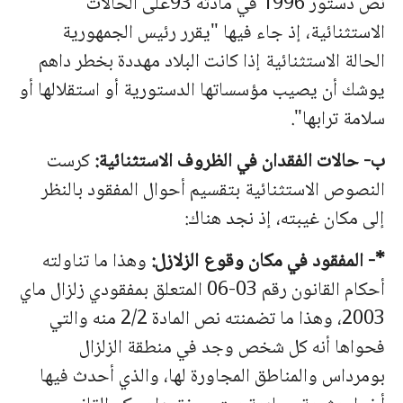
نص دستور 1996 في مادته 93على الحالات
الاستثنائية، إذ جاء فيها "يقرر رئيس الجمهورية
الحالة الاستثنائية إذا كانت البلاد مهددة بخطر داهم
يوشك أن يصيب مؤسساتها الدستورية أو استقلالها أو
سلامة ترابها".
ب- حالات الفقدان في الظروف الاستثنائية:
كرست
النصوص الاستثنائية بتقسيم أحوال المفقود بالنظر
إلى مكان غيبته، إذ نجد هناك:
*- المفقود في مكان وقوع الزلازل:
وهذا ما تناولته
أحكام القانون رقم 03-06 المتعلق بمفقودي زلزال ماي
2003، وهذا ما تضمنته نص المادة 2/2 منه والتي
فحواها أنه كل شخص وجد في منطقة الزلزال
بومرداس والمناطق المجاورة لها، والذي أحدث فيها