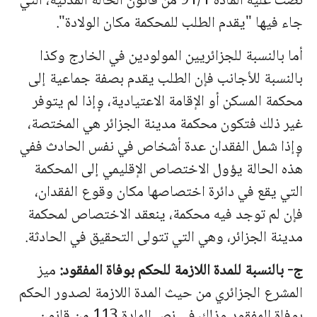
نصت عليه المادة 91/1 من قانون الحالة المدنية، التي
جاء فيها "يقدم الطلب للمحكمة مكان الولادة".
أما بالنسبة للجزائريين المولودين في الخارج وكذا
بالنسبة للأجانب فإن الطلب يقدم بصفة جماعية إلى
محكمة المسكن أو الإقامة الاعتيادية، وٕإذا لم يتوفر
غير ذلك فتكون محكمة مدينة الجزائر هي المختصة،
وٕإذا شمل الفقدان عدة أشخاص في نفس الحادث ففي
هذه الحالة يؤول الاختصاص الإقليمي إلى المحكمة
التي يقع في دائرة اختصاصها مكان وقوع الفقدان،
فإن لم توجد فيه محكمة، ينعقد الاختصاص لمحكمة
مدينة الجزائر، وهي التي تتولى التحقيق في الحادثة.
ج- بالنسبة للمدة اللازمة للحكم بوفاة المفقود:
ميز
المشرع الجزائري من حيث المدة اللازمة لصدور الحكم
بوفاة المفقود وذلك في نص المادة 113 من قانون