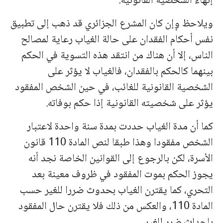
إنهاء الشخصية القانونية.
ويلاحظ وٕإن كان المشرع الجزائري قد ذهب إلى تطبيق
نفس أحكام الفقدان على حالة الغياب رعاية لمصالح
الناس، إلا أن هناك من انتقد هذه التسوية في الحكم
بينهما كالحكم بالفقدان، فالغياب لا يؤثر على
الشخصية القانونية للغائب، في حين الشخص المفقود
يؤثر على شخصيته القانونية إذا حكم بوفاته.
كما أن مدة الغياب حددت بمدة سنة واحدة لاعتبار
الشخص مفقودا وهذا طبقا لنص المادة 110 قانون
الأسرة، لكن بالرجوع إلى القوانين الخاصة نجد أنه
يجوز الحكم بموت المفقود في ظروف معينة بعد
التحري، كما يقترن الغياب بحدوث ضررا للغير حسب
المادة 110، والعكس من ذلك فلا يقترن حال المفقود
بإحداث ضرر للغير.