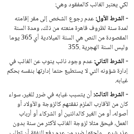
لكي يعتبر الغائب كالمفقود وهي:
- الشرط الأول:
عدم رجوع الشخص إلى مقر إقامته
لمدة سنة لظروف قاهرة منعته من ذلك، ومدة السنة
المقصودة من النص هي السنة الميلادية أي 365 يوما
وليس السنة الهجرية .355
- الشرط الثاني:
عدم وجود نائب ينوب عن الغائب في
إدارة شؤونه التي لا يستطيع حتما إدارتها بنفسه بحكم
غيابه.
- الشرط الثالث:
أن يتسبب غيابه في ضرر للغير، سواء
كان من الأقارب الملزم نفقتهم كالزوجة والأولاد أو
أصوله، أو من الغير كالدائنين أو الشركاء أو أرباب
العمل، فيحق مثلا لزوجة الغائب لأكثر من سنة بدون
عذر شرعي ولحقها ضرر من عدم دفع النفقة أن تطلب