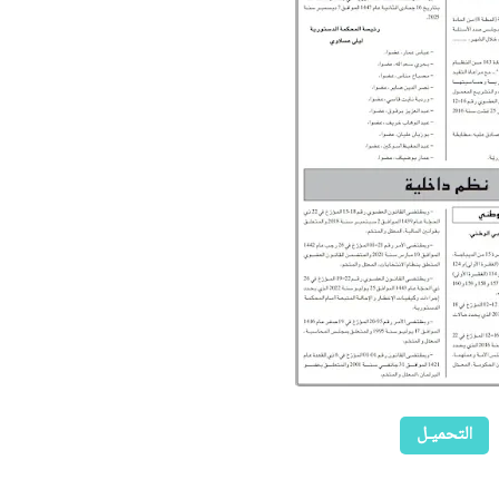
التحميـل