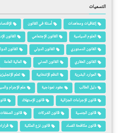
التسميات
إتفاقيات ومعاهدات
أسئلة في القانون
الإقتصاد
العلوم السياسية
القانون الإجتماعي
القانون الإد
القانون الدستوري
القانون الدولي
القانون الدو
القانون العقاري
القانون المدني
المالية العامة
الموارد البشرية
النظم الإنتخابية
تعلم الإنجليزي
دليل الطالب
عقود نموذجية
علم الإجرام والسيا
قانون الإجراءات الجزائية
قانون الإستهلاك
قانو
قانون الجنسية
قانون الشركات
قانون الصفقات 
قانون مكافحة الفساد
قانون نزع الملكية
قرارات