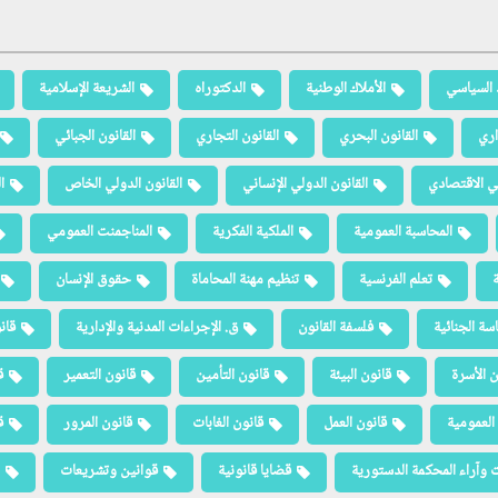
 السياسي
الأملاك الوطنية
الدكتوراه
الشريعة الإسلامية
اري
القانون البحري
القانون التجاري
القانون الجبائي
لي الاقتصادي
القانون الدولي الإنساني
القانون الدولي الخاص
ا
المحاسبة العمومية
الملكية الفكرية
المناجمنت العمومي
ة
تعلم الفرنسية
تنظيم مهنة المحاماة
حقوق الإنسان
سة الجنائية
فلسفة القانون
ق. الإجراءات المدنية والإدارية
قان
ن الأسرة
قانون البيئة
قانون التأمين
قانون التعمير
ق
العمومية
قانون العمل
قانون الغابات
قانون المرور
ق
 وآراء المحكمة الدستورية
قضايا قانونية
قوانين وتشريعات