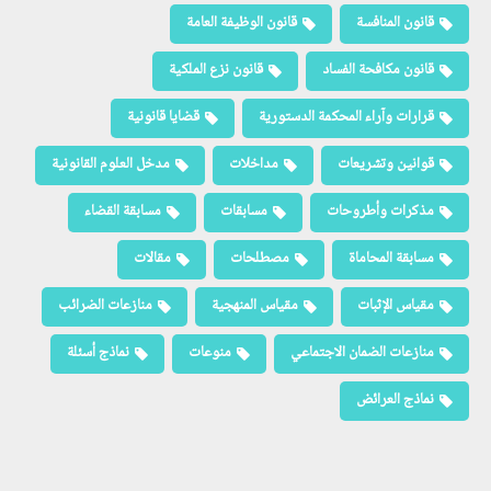
قانون المنافسة
قانون الوظيفة العامة
قانون مكافحة الفساد
قانون نزع الملكية
قرارات وآراء المحكمة الدستورية
قضايا قانونية
قوانين وتشريعات
مداخلات
مدخل العلوم القانونية
مذكرات وأطروحات
مسابقات
مسابقة القضاء
مسابقة المحاماة
مصطلحات
مقالات
مقياس الإثبات
مقياس المنهجية
منازعات الضرائب
منازعات الضمان الاجتماعي
منوعات
نماذج أسئلة
نماذج العرائض