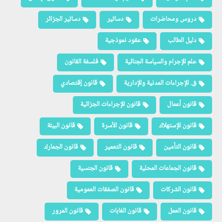
دروس ومحاضرات
دساتير
دساتير الجزائر
دليل الطالب
عقود نموذجية
علم الإجرام والسياسة الجنائية
فلسفة القانون
ق. الإجراءات المدنية والإدارية
قانون إقتصادي
قانون أعمال
قانون الإجراءات الجزائية
قانون الإستهلاك
قانون الأسرة
قانون البيئة
قانون التأمين
قانون التعمير
قانون الجمارك
قانون الجماعات المحلية
قانون الجنسية
قانون الشركات
قانون الصفقات العمومية
قانون العمل
قانون الغابات
قانون المرور