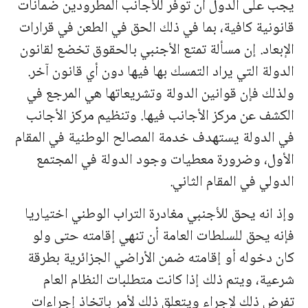
يجب على الدول أن توفر للأجانب المطرودين ضمانات
قانونية كافية، بما في ذلك الحق في الطعن في قرارات
الإبعاد. إن مسألة تمتع الأجنبي بالحقوق تخضع لقانون
الدولة التي يراد التمسك بها فيها دون أي قانون آخر.
ولذلك فإن قوانين الدولة وتشريعاتها هي المرجع في
الكشف عن مركز الأجانب فيها. وتنظيم مركز الأجانب
في الدولة يستهدف خدمة المصالح الوطنية في المقام
الأول، وضرورة معطيات وجود الدولة في المجتمع
الدولي في المقام الثاني.
وإذ انه يحق للأجنبي مغادرة التراب الوطني اختياريا
فإنه يحق للسلطات العامة أن تنهي إقامته حتى ولو
كان دخوله أو إقامته ضمن الأراضي الجزائرية بطرقة
شرعية، ويتم ذلك إذا كانت متطلبات النظام العام
تفرض ذلك لإجراء ويتعلق ذلك لأمر باتخاذ إجراءات