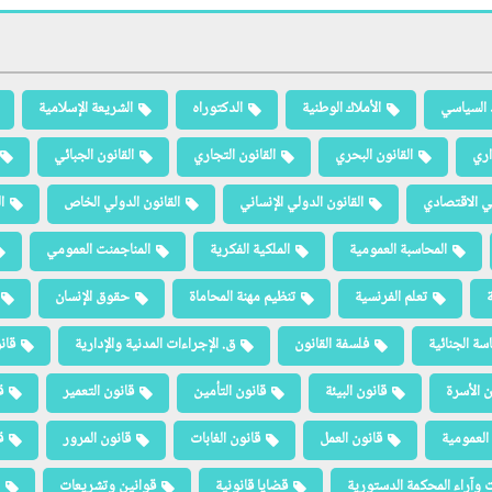
 السياسي
الأملاك الوطنية
الدكتوراه
الشريعة الإسلامية
اري
القانون البحري
القانون التجاري
القانون الجبائي
لي الاقتصادي
القانون الدولي الإنساني
القانون الدولي الخاص
ا
المحاسبة العمومية
الملكية الفكرية
المناجمنت العمومي
ة
تعلم الفرنسية
تنظيم مهنة المحاماة
حقوق الإنسان
سة الجنائية
فلسفة القانون
ق. الإجراءات المدنية والإدارية
قان
ن الأسرة
قانون البيئة
قانون التأمين
قانون التعمير
ق
العمومية
قانون العمل
قانون الغابات
قانون المرور
ق
 وآراء المحكمة الدستورية
قضايا قانونية
قوانين وتشريعات