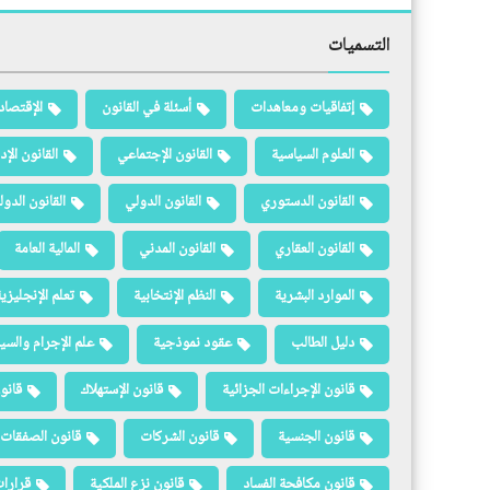
التسميات
إتفاقيات ومعاهدات
أسئلة في القانون
الإقتصاد
العلوم السياسية
القانون الإجتماعي
القانون الإد
القانون الدستوري
القانون الدولي
القانون الدو
القانون العقاري
القانون المدني
المالية العامة
الموارد البشرية
النظم الإنتخابية
تعلم الإنجليزي
دليل الطالب
عقود نموذجية
علم الإجرام والسيا
قانون الإجراءات الجزائية
قانون الإستهلاك
قانو
قانون الجنسية
قانون الشركات
قانون الصفقات 
قانون مكافحة الفساد
قانون نزع الملكية
قرارات