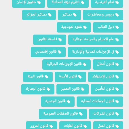
تعلم الفرنسية
تنظيم مهنة المحاماة
حقوق الإنسان
دروس ومحاضرات
دساتير
دساتير الجزائر
دليل الطالب
عقود نموذجية
علم الإجرام والسياسة الجنائية
فلسفة القانون
ق. الإجراءات المدنية والإدارية
قانون إقتصادي
قانون أعمال
قانون الإجراءات الجزائية
قانون الإستهلاك
قانون الأسرة
قانون البيئة
قانون التأمين
قانون التعمير
قانون الجمارك
قانون الجماعات المحلية
قانون الجنسية
قانون الشركات
قانون الصفقات العمومية
قانون العمل
قانون الغابات
قانون المرور