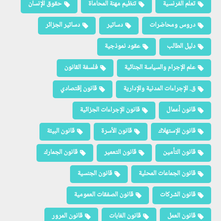
تعلم الفرنسية
تنظيم مهنة المحاماة
حقوق الإنسان
دروس ومحاضرات
دساتير
دساتير الجزائر
دليل الطالب
عقود نموذجية
علم الإجرام والسياسة الجنائية
فلسفة القانون
ق. الإجراءات المدنية والإدارية
قانون إقتصادي
قانون أعمال
قانون الإجراءات الجزائية
قانون الإستهلاك
قانون الأسرة
قانون البيئة
قانون التأمين
قانون التعمير
قانون الجمارك
قانون الجماعات المحلية
قانون الجنسية
قانون الشركات
قانون الصفقات العمومية
قانون العمل
قانون الغابات
قانون المرور