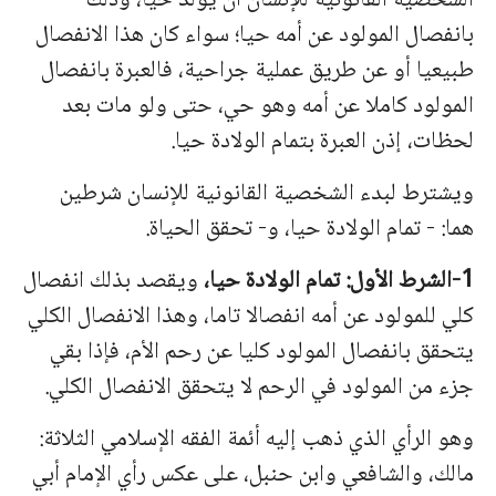
الشخصیة القانونیة للإنسان أن یولد حیا، وذلك
بانفصال المولود عن أمه حیا؛ سواء كان هذا الانفصال
طبیعیا أو عن طریق عملیة جراحیة، فالعبرة بانفصال
المولود كاملا عن أمه وهو حي، حتى ولو مات بعد
لحظات، إذن العبرة بتمام الولادة حیا.
ویشترط لبدء الشخصیة القانونیة للإنسان شرطین
هما: - تمام الولادة حیا، و- تحقق الحیاة.
1-الشرط الأول: تمام الولادة حیا،
ویقصد بذلك انفصال
كلي للمولود عن أمه
انفصالا تاما، وهذا الانفصال الكلي
یتحقق بانفصال المولود كلیا عن رحم الأم، فإذا بقي
جزء من المولود في الرحم لا یتحقق الانفصال الكلي.
وهو الرأي الذي ذهب إلیه أئمة الفقه الإسلامي الثلاثة:
مالك، والشافعي وابن حنبل، على عكس رأي الإمام أبي