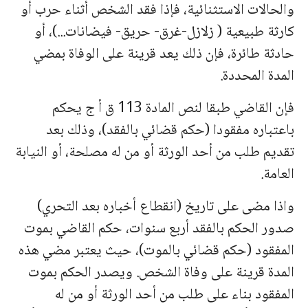
والحالات الاستثنائیة، فإذا فقد الشخص أثناء حرب أو
كارثة طبیعیة ( زلازل-غرق- حریق- فیضانات...)، أو
حادثة طائرة، فإن ذلك یعد قرینة على الوفاة بمضي
المدة المحددة.
فإن القاضي طبقا لنص المادة 113 ق أ ج یحكم
باعتباره مفقودا (حكم قضائي بالفقد)، وذلك بعد
تقدیم طلب من أحد الورثة أو من له مصلحة، أو النیابة
العامة.
واذا مضى على تاریخ (انقطاع أخباره بعد التحري)
صدور الحكم بالفقد أربع سنوات، حكم القاضي بموت
المفقود (حكم قضائي بالموت)، حیث یعتبر مضي هذه
المدة قرینة على وفاة الشخص. ویصدر الحكم بموت
المفقود بناء على طلب من أحد الورثة أو من له