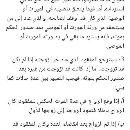
استرداده. أما فیما یتعلق بنصیبه في المیراث أو
الوصیة الذي كان قد أوقف لصالحه، والذي عاد إلى من
یستحقه من ورثة المورث أو الموصي بعد صدور الحكم
بموته، فإنه یسترد ما بقي في ید ورثة المورث أو
الموصي.
3- یسترجع المفقود الذي عاد حیا زوجته إذا لم تكن
قد تزوجت، أما إذا كانت قد تزوجت من غیره بعد
صدور الحكم بموته، فیجب التمییز بین عدة حالات كما
یلي:
أ/ إذا وقع الزواج في عدة الموت الحكمي للمفقود، كان
الزواج باطلا فتعود الزوجة إلى زوجها الأول.
ب/ إذا تم الزواج بعد انقضاء العدة وكان المفقود قد