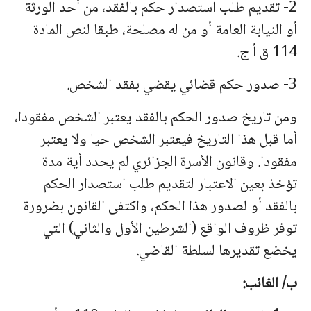
2- تقدیم طلب استصدار حكم بالفقد، من أحد الورثة
أو النیابة العامة أو من له مصلحة، طبقا لنص المادة
114 ق أ ج.
3- صدور حكم قضائي یقضي بفقد الشخص.
ومن تاریخ صدور الحكم بالفقد یعتبر الشخص مفقودا،
أما قبل هذا التاریخ فیعتبر الشخص حیا ولا یعتبر
مفقودا. وقانون الأسرة الجزائري لم یحدد أیة مدة
تؤخذ بعین الاعتبار لتقدیم طلب استصدار الحكم
بالفقد أو لصدور هذا الحكم، واكتفى القانون بضرورة
توفر ظروف الواقع (الشرطین الأول والثاني) التي
یخضع تقدیرها لسلطة القاضي.
ب/ الغائب: