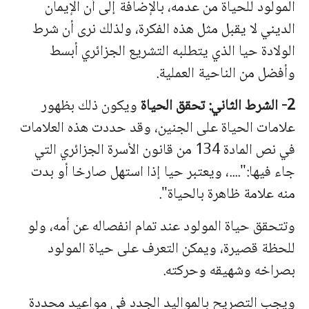
المولود للحیاة
من عدمه، بالإضافة إلى أن الإیمان
الدیني لا یقبل مثل هذه الفكرة، ولذلك نرى أن شرط
الولادة حیا الذي یتطلبه التشریع الجزائري أبسط
وأفضل من الناحیة العملیة.
2- الشرط الثاني: تحقق الحیاة
ویكون ذلك بظهور
علامات الحیاة على الجنین، وقد حددت هذه العلامات
في نص المادة 134 من قانون الأسرة الجزائري التي
جاء فیها:"....، ویعتبر حیا إذا استهل صارخا أو بدت
منه علامة ظاهرة بالحیاة".
وتتحقق حیاة المولود عند تمام انفصاله عن أمه، ولو
للحظة قصیرة، ویمكن التعرف على حیاة المولود
بصراخه وشهیقه وحركته.
ویجب التصریح بالموالید الجدد في مواعید محددة