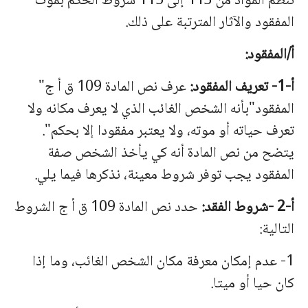
تنظم المواد من 113 إلى 115 شروط الحكم بموت
المفقود والآثار المترتبة على ذلك.
أ/المفقود:
أ‌-1- تعریف المفقود:
عرف نص المادة 109 ق أ ج"
المفقود"بأنه الشخص الغائب الذي لا یعرف مكانه ولا
تعرف حیاته أو موته، ولا یعتبر مفقودا إلا بحكم".
یتضح من نص المادة أنه كي یأخذ الشخص صفة
المفقود یجب توفر شروط معینة، نذكرها فیما یلي.
أ-2 -شروط الفقد:
حدد نص المادة 109 ق أ ج الشروط
التالیة:
1- عدم إمكان معرفة مكان الشخص الغائب، وما إذا
كان حیا أو میتا.