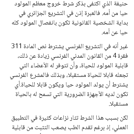
حنیفة الذي اكتفى بذكر شرط خروج معظم المولود
حیا من أمه. فالعبرة إذن في التشریع الجزائري في
بدایة الشخصیة القانونیة تكون بانفصال المولود كله
حیا عن أمه.
غیر أنه في التشریع الفرنسي یشترط نص المادة 311
فقرة 4 من القانون المدني الفرنسي زیادة عن ذلك،
قابلیة المولود للحیاة، وأن تتوفر له الأعضاء التي
تجعله قابلا للحیاة مستقبلا، وبذلك فالمشرع الفرنسي
یشترط أن یولد المولود حیا ویكون قابلا للحیاة.أي
تكون لدیه الأجهزة الضروریة التي تسمح له بالحیاة
مستقبلا.
لكن بسبب هذا
الشرط
تثار نزاعات كثیرة في التطبیق
العملي، إذ برغم تقدم الطب یصعب التثبت من قابلیة