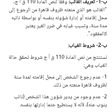
ب-1- تعریف الغائب:
وفقا لنص المادة 110 ق أ ج،
"الغائب هو الذي منعته ظروف قاهرة من الرجوع إلى
محل إقامته أو إدارة شؤونه بنفسه أو بواسطة نائبه
مدة سنة، وتسبب غیابه في ضرر الغیر یعتبر
كالمفقود".
ب-2- شروط الغیاب:
نستنتج من نص المادة 110 ق أ ج شروط تحقق حالة
الغیاب وهي:
1- عدم رجوع الشخص إلى محل إقامته لمدة سنة
لظروف قاهرة منعته من ذلك.
2- عدم وجود من یدیر شؤون هذا الشخص (نائب
ینوب عنه)، لأنه لا یستطیع حتما إدارتها بنفسه.