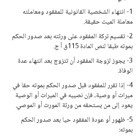
1- انتهاء الشخصیة القانونیة للمفقود ومعاملته
معاملة المیت حقیقة.
2- تقسیم تركة المفقود على ورثته بعد صدور الحكم
بموته طبقا لنص المادة 115ق أ ج.
3- یجوز لزوجة المفقود أن تتزوج بعد انتهاء عدة
الوفاة.
4- إذا تقرر للمفقود قبل صدور الحكم بموته حقا في
میراث أو وصیة، فإن نصیبه في المیراث أو الوصیة
یعود إلى من یستحقه من ورثة المورث أو الموصي.
5- ظهور أو عودة المفقود حیا بعد صدور الحكم
بموته: