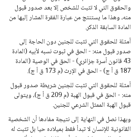
والحقوق التي لا تثبت للشخص إلا بعد صدور قبول
منه، وهذا ما یستنتج من عبارة الفقرة المشار إلیها من
المادة السابقة الذكر.
أمثلة للحقوق التي تثبت للجنین دون الحاجة إلى
صدور قبول منه: - الحق في ثبوت نسبه لأبیه (المادة
43 قانون أسرة جزائري) - الحق في الوصیة (المادة
187 ق أ ج) - الحق في الإرث (م 173 ق أ ج).
أمثلة للحقوق التي تثبت للجنین شریطة صدور قبول
منه: - الحق في قبول الهبة
(م 209 ق أ ج)، ویتولى
قبول الهبة الممثل الشرعي للجنین.
وبهذا نصل في النهایة إلى نتیجة مفادها أن الشخصیة
القانونیة للإنسان لا تبدأ فقط بمیلاده حیا بل تثبت له