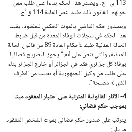
113 ق أ ج، ویصدر هذا الحكم بناءا على طلب ممن
خولهم
القانون ذلك طبقا لنص المادة 114 ق أج.
وبصدور حكم القاضي بالموت الحكمي للمفقود، یقید
هذا الحكم في سجلات الوفاة المعدة من قبل ضابط
الحالة المدنیة طبقا لأحكام المادة 89 من قانون الحالة
المدنیة، والتي تنص على أنه:" یجوز التصریح قضائیا
بوفاة كل جزائري فقد في الجزائر أو خارج الجزائر بناء
على طلب من وكیل الجمهوریة أو بطلب من الطرف
الذي له مصلحة".
4- الآثار القانونیة المترتبة على اعتبار المفقود میتا
بموجب حكم قضائي:
یترتب على صدور حكم قضائي بموت الشخص المفقود
ما یلي: