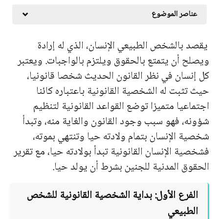
عناصر الموضوع
یقصد بالشخص الطبیعي الإنسان، الذي له إرادة
ویصلح أن یتمتع بالحقوق ویلتزم بالواجبات. ویعتبر
كل إنسان في نظر القانون الحدیث شخصا قانونیا،
حیث تثبت له الشخصیة القانونیة باعتباره كائنا
اجتماعیا متمیزا توضع القواعد القانونیة لتنظیم
شؤونه، فهو سبب وجود القانون والغایة منه، وتبدأ
شخصیة الإنسان بتمام ولادته حیا وتنتهي بموته،
فشخصیة الإنسان القانونیة تبدأ بولادته حیا، مع تقریر
الحقوق المدنیة للجنین بشرط أن یولد حیا.
الفرع الأول: بدایة الشخصیة القانونیة للشخص
الطبیعي