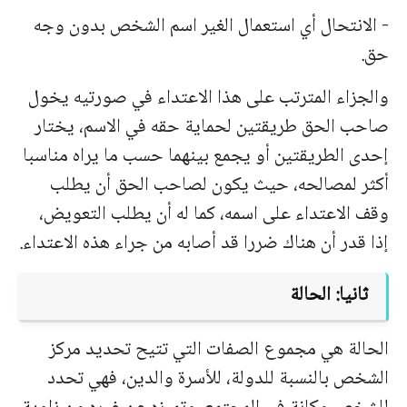
- الانتحال أي استعمال الغیر
اسم الشخص بدون وجه
حق.
والجزاء المترتب على هذا الاعتداء في صورتیه یخول
صاحب الحق طریقتین لحمایة حقه في الاسم، یختار
إحدى الطریقتین أو یجمع بینهما حسب ما یراه مناسبا
أكثر لمصالحه، حیث یكون لصاحب الحق أن یطلب
وقف الاعتداء على اسمه، كما له أن یطلب التعویض،
إذا قدر أن هناك ضررا قد أصابه من جراء هذه الاعتداء.
ثانیا: الحالة
الحالة هي مجموع الصفات التي تتیح تحدید مركز
الشخص بالنسبة للدولة، للأسرة والدین، فهي تحدد