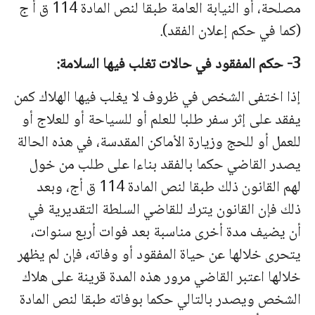
مصلحة، أو النیابة العامة طبقا لنص المادة 114 ق أ ج
(كما في حكم إعلان الفقد).
3- حكم المفقود في حالات تغلب فیها السلامة:
إذا اختفى الشخص في ظروف لا یغلب فیها الهلاك كمن
یفقد على إثر سفر طلبا للعلم أو للسیاحة أو للعلاج أو
للعمل أو للحج وزیارة الأماكن المقدسة، في هذه الحالة
یصدر القاضي حكما بالفقد بناءا على طلب من خول
لهم القانون ذلك طبقا لنص المادة 114 ق أج، وبعد
ذلك فإن القانون یترك للقاضي السلطة التقدیریة في
أن یضیف مدة أخرى مناسبة بعد فوات أربع سنوات،
یتحرى خلالها عن حیاة المفقود أو وفاته، فإن لم یظهر
خلالها اعتبر القاضي مرور هذه المدة قرینة على هلاك
الشخص ویصدر بالتالي حكما بوفاته طبقا لنص المادة