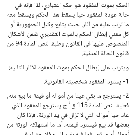
الحكم بموت المفقود هو حكم اعتباري، لذا فإنه في
حالة عودة المفقود حیا یسقط هذا الحكم ویسقط معه
ما ترتب علیه من آثار. حیث یتابع وكیل الجمهوریة أو
كل معني إبطال الحكم بالموت التقدیري ضمن الأشكال
المنصوص علیها في القانون وطبقا لنص المادة 94 من
قانون الحالة المدنیة.
ویترتب على إبطال الحكم بموت المفقود الآثار التالیة:
1- یسترد المفقود شخصیته القانونیة.
2- یسترجع ما بقي عینا من أمواله أو قیمة ما بیع منه,
فطبقا لنص المادة 115 ق أ ج یسترجع المفقود الذي
عاد حیا أمواله التي لا تزال في ید الورثة، فإذا كان
بعضها قد بیع فیسترد قیمته، أما ما استهلكه الورثة من
أموال أو ما تصرفوا فیه بغیر البیع فلا حق له في