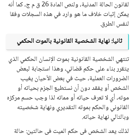
لقانون الحالة المدنیة، ولنص المادة 26 ق م ج، كما أنه
یمكن إثبات خلاف ما هو وارد في هذه السجلات وفقا
لنفس الطرق.
ثانیا: نهایة الشخصیة القانونیة بالموت الحكمي
تنتهي الشخصیة القانونیة بموت الإنسان الحكمي الذي
یتقرر بناء على حكم قضائي، وهذا استجابة لبعض
الضرورات العملیة، حیث في بعض الأحیان یغیب
الشخص أو یفقد
دون أن نستطیع الجزم بحیاته أو
موته، أي لا تعرف حیاته أو مماته لذا وجب حسم مركزه
القانوني والحكم بموته التقدیري ونهایة شخصیته
وبالتالي نهایة حیاته.
لذلك یعد الشخص في حكم المیت في حالتین: حالة