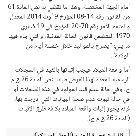
أمام الجهة المختصة، وهذا ما تقضي به نص المادة 61
من القانون رقم 14-08 المؤرخ 9 أوت 2014 المعدل
والمتمم للأمر رقم 70-20 المؤرخ في 19 فیفري
1970 المتضمن قانون الحالة المدنیة، والتي جاء فیها
ما یلي: "یصرح بالموالید خلال خمسة أیام من
الولادة".
أما واقعة المیلاد فیجب إثباتها بالقید في السجلات
الرسمیة المعدة لهذا الغرض طبقا
لنص المادة 26 ق م
ج، وفي حالة عدم قید المولود في هذه السجلات أو
في حالة ثبوت عدم صحة البیانات التي أدرجت بها،
فإنه یجوز إثبات واقعة المیلاد بكافة طرق الإثبات
(المادة 26 ق م ج).