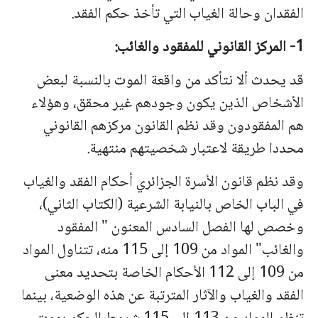
الفقدان وحالة الغیاب التي تأخذ حكم الفقد.
1- المركز القانوني للمفقود والغائب:
قد یحدث ألا نتأكد من واقعة الموت بالنسبة لبعض
الأشخاص الذین یكون وجودهم غیر محقق، وهؤلاء
هم المفقودون وقد نظم القانون مركزهم القانوني
محددا طریقة لاعتبار شخصیتهم منتهیة.
وقد نظم قانون الأسرة الجزائري أحكام الفقد والغیاب
في الباب الخاص بالنیابة الشرعیة (الكتاب الثاني)،
وخصص لها الفصل السادس المعنون " المفقود
والغائب" المواد من 109 إلى 115 منه، تتناول المواد
من 109 إلى 112 الأحكام الخاصة بتحدید معنى
الفقد والغیاب والآثار المترتبة عن هذه الوضعیة، بینما