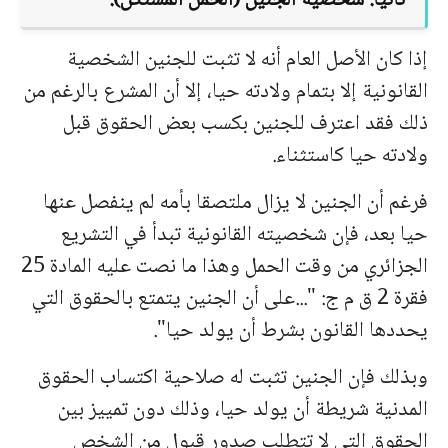
ثانیا: شخصیة الجنین (الحمل المستكن):
إذا كان الأصل العام أنه لا تثبت للجنین الشخصیة
القانونیة إلا بتمام ولادته حیا، إلا أن المشرع بالرغم من
ذلك فقد اعترف للجنین بكسب بعض الحقوق قبل
ولادته حیا كاستثناء.
فرغم أن الجنین لا یزال ملتصقا بأمه لم ینفصل عنها
حیا بعد، فإن شخصیته القانونیة تبدأ في التشریع
الجزائري من وقت الحمل وهذا ما نصت علیه المادة 25
فقرة 2 ق م ج: "...على أن الجنین یتمتع بالحقوق التي
یحددها القانون بشرط أن یولد حیا".
وبذلك فإن الجنین تثبت له صلاحیة اكتساب الحقوق
المدنیة شریطة أن یولد حیا، وذلك دون تمییز بین
الحقوق التي لا تتطلب صدور قبول من الشخص