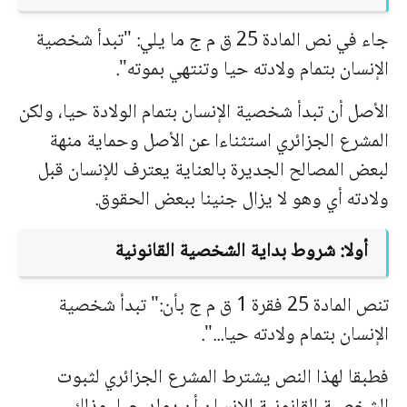
جاء في نص المادة 25 ق م ج ما یلي: "تبدأ شخصیة
الإنسان بتمام ولادته حیا وتنتهي بموته".
الأصل أن تبدأ شخصیة الإنسان بتمام الولادة حیا، ولكن
المشرع الجزائري استثناءا
عن الأصل وحمایة منهة
لبعض المصالح الجدیرة بالعنایة یعترف للإنسان قبل
ولادته أي وهو لا یزال جنینا ببعض الحقوق.
أولا: شروط بدایة الشخصیة القانونیة
تنص المادة 25 فقرة 1 ق م ج بأن:" تبدأ شخصیة
الإنسان بتمام ولادته حیا...".
فطبقا لهذا النص یشترط المشرع الجزائري لثبوت