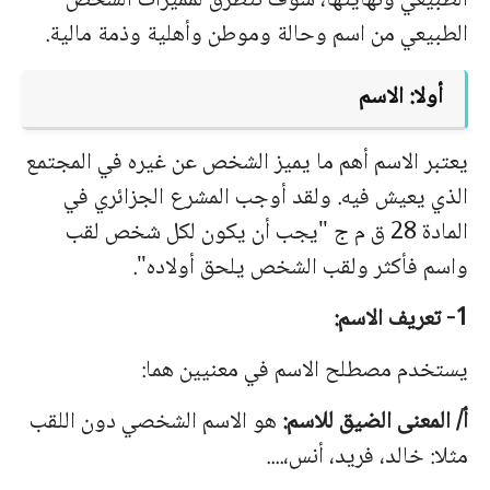
الطبیعي ونهایتها، سوف نتطرق لممیزات الشخص
الطبیعي من اسم وحالة وموطن وأهلیة وذمة مالیة.
أولا: الاسم
یعتبر الاسم أهم ما یمیز الشخص عن غیره في المجتمع
الذي یعیش فیه. ولقد أوجب المشرع الجزائري في
المادة 28 ق م ج "یجب أن یكون لكل شخص لقب
واسم فأكثر ولقب الشخص یلحق أولاده".
1- تعریف الاسم:
یستخدم مصطلح الاسم في معنیین هما:
أ/ المعنى الضیق للاسم:
هو الاسم الشخصي دون اللقب
مثلا: خالد، فرید، أنس،....