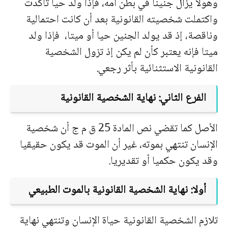
وهولا یزال جنینا في بطن أمه، فإذا ولد حیا تأكدت
واكتملت شخصیته القانونیة بعد أن كانت احتمالیة
وناقصة، إذ قد یولد الجنین حیا أو میتا،
فإذا ولد
میتا فإنه یعتبر كأن لم یكن إذ تزول الشخصیة
القانونیة الاستثنائیة بأثر رجعي.
الفرع الثاني: نهایة الشخصیة القانونیة
الأصل كما تقضي نص المادة 25 ق م ج أن شخصیة
الإنسان تنتهي بموته، غیر أن الموت قد یكون حقیقیا
وقد یكون حكمیا أو تقدیریا.
أولا: نهایة الشخصیة القانونیة بالموت الطبیعي
تلازم الشخصیة القانونیة حیاة الإنسان وتنتهي نهایة